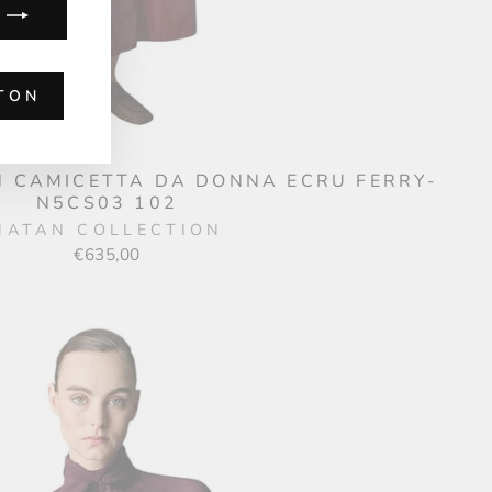
TON
N CAMICETTA DA DONNA ECRU FERRY-
N5CS03 102
NATAN COLLECTION
€635,00