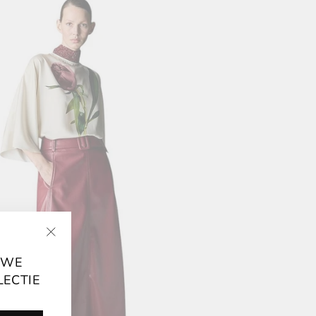
"Chiudi
UWE
(ESC)"
LECTIE