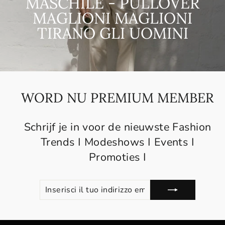
MASCHILE - PULLOVER
MAGLIONI MAGLIONI
TIRANO GLI UOMINI
WORD NU PREMIUM MEMBER
Schrijf je in voor de nieuwste Fashion
Trends I Modeshows I Events I
Promoties I
INSERISCI
SOTTOSCRIVI
IL
TUO
INDIRIZZO
EMAIL