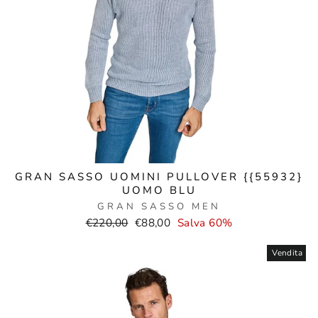
GRAN SASSO UOMINI PULLOVER {{55932}
UOMO BLU
GRAN SASSO MEN
Prezzo
Prezzo
€220,00
€88,00
Salva 60%
normale
di
vendita
Vendita