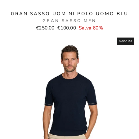
GRAN SASSO UOMINI POLO UOMO BLU
GRAN SASSO MEN
Prezzo
Prezzo
€250,00
€100,00
Salva 60%
normale
di
vendita
Vendita