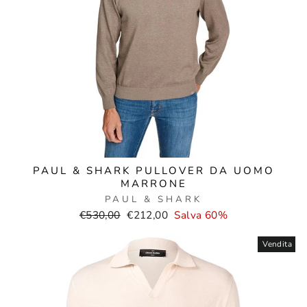
PAUL & SHARK PULLOVER DA UOMO
MARRONE
PAUL & SHARK
Prezzo
Prezzo
€530,00
€212,00
Salva 60%
normale
di
vendita
Vendita