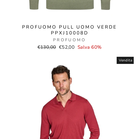
PROFUOMO PULL UOMO VERDE
PPXJ10008D
PROFUOMO
Prezzo
Prezzo
€130,00
€52,00
Salva 60%
normale
di
vendita
Vendita