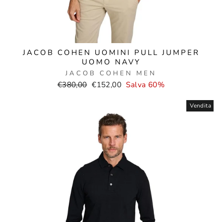
JACOB COHEN UOMINI PULL JUMPER
UOMO NAVY
JACOB COHEN MEN
Prezzo
Prezzo
€380,00
€152,00
Salva 60%
normale
di
vendita
Vendita