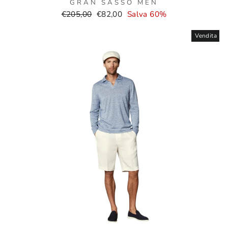
GRAN SASSO MEN
Prezzo
Prezzo
€205,00
€82,00
Salva 60%
normale
di
vendita
Vendita