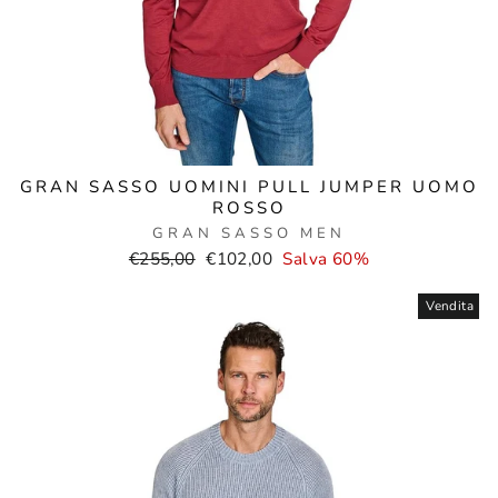
GRAN SASSO UOMINI PULL JUMPER UOMO
ROSSO
GRAN SASSO MEN
Prezzo
Prezzo
€255,00
€102,00
Salva 60%
normale
di
vendita
Vendita