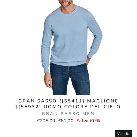
GRAN SASSO {{55411} MAGLIONE
{{55932} UOMO COLORE DEL CIELO
GRAN SASSO MEN
Prezzo
Prezzo
€205,00
€82,00
Salva 60%
normale
di
vendita
Vendita