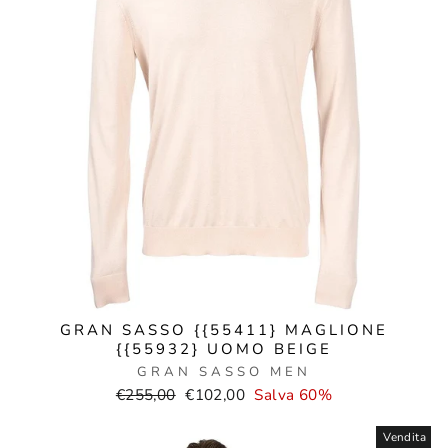
GRAN SASSO {{55411} MAGLIONE
{{55932} UOMO BEIGE
GRAN SASSO MEN
Prezzo
Prezzo
€255,00
€102,00
Salva 60%
normale
di
vendita
Vendita