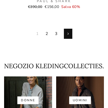
PAUL & SHARK
Prezzo
Prezzo
€390,00
€156,00
Salva 60%
normale
di
vendita
1
2
3
Prossimo
NEGOZIO KLEDINGCOLLECTIES.
DONNE
UOMINI