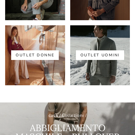
OUTLET DONNE
OUTLET UOMINI
casa
/
Collezioni
/
ABBIGLIAMENTO