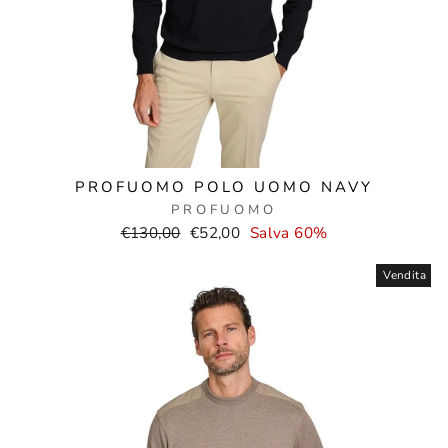
PROFUOMO POLO UOMO NAVY
PROFUOMO
Prezzo
Prezzo
€130,00
€52,00
Salva 60%
normale
di
vendita
Vendita